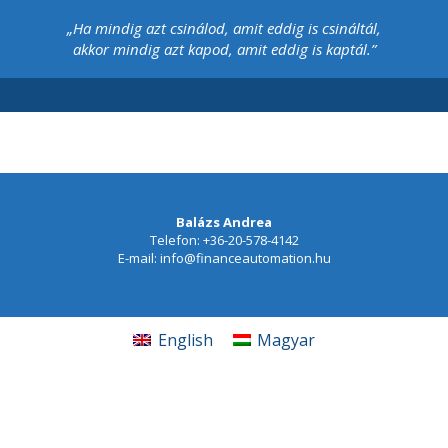
„Ha mindig azt csinálod, amit eddig is csináltál,
akkor mindig azt kapod, amit eddig is kaptál.”
 alatt.
Balázs Andrea
Telefon: +36-20-578-4142
E-mail: info@financeautomation.hu
English
Magyar