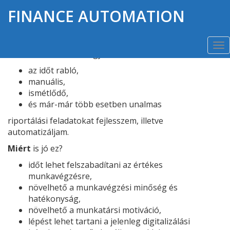
FINANCE AUTOMATION
A válasz az automatizálásban rejlik
To
Cél
omul tűztem ki, hogy a
na
az időt rabló,
manuális,
ismétlődő,
és már-már több esetben unalmas
riportálási feladatokat fejlesszem, illetve
automatizáljam.
Miért
is jó ez?
időt lehet felszabadítani az értékes
munkavégzésre,
növelhető a munkavégzési minőség és
hatékonyság,
növelhető a munkatársi motiváció,
lépést lehet tartani a jelenleg digitalizálási