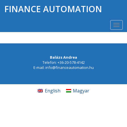
FINANCE AUTOMATION
Hogyan érhetem el azt, hogy a napi
excel rutinfeladatok ne vegyék el az
Togg
értékes időmet?
navi
Balázs Andrea
Telefon: +36-20-578-4142
E-mail: info@financeautomation.hu
English
Magyar