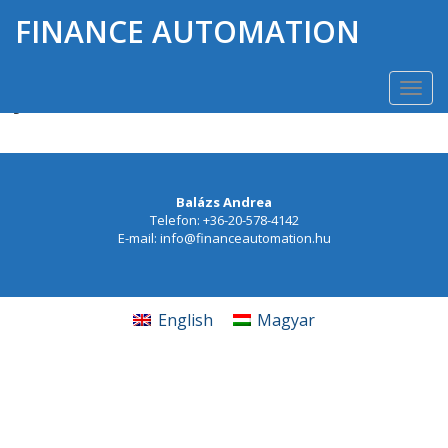
FINANCE AUTOMATION
Hogyan érhetem el azt, hogy a
manuális munkám minőségét
Togg
javítsam?
navi
Balázs Andrea
Telefon: +36-20-578-4142
E-mail: info@financeautomation.hu
English
Magyar